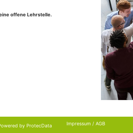
ine offene Lehrstelle.
Impressum
/
AGB
Powered by ProtecData